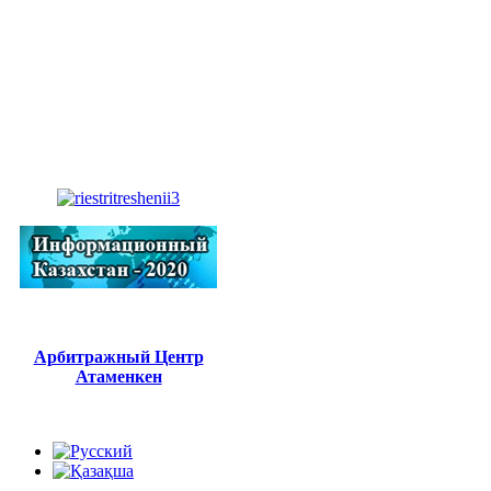
Арбитражный Центр
Атаменкен