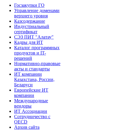
Госзакупки ГО
Управление доменами
верхнего уровня
Казсодержание
Индустриальный
сертификат
СЭЗ ПИТ "Алатау"
Кадры для ИТ
Каталог программных
продуктов и IT-
решений
Нормативно-правовые
акты и стандарты
ИТ компании
Казахстана, России,
Беларуси
Европейские ИТ
компании
Международные
вендоры
ИТ Ассоциации
Сотрудничество с
OECD
Архив сайта