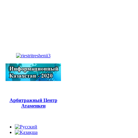
Арбитражный Центр
Атаменкен