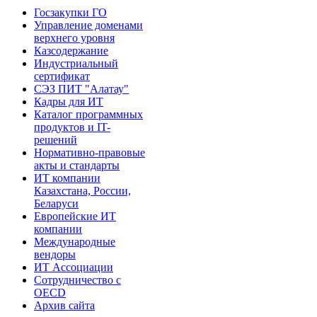
Госзакупки ГО
Управление доменами
верхнего уровня
Казсодержание
Индустриальный
сертификат
СЭЗ ПИТ "Алатау"
Кадры для ИТ
Каталог программных
продуктов и IT-
решений
Нормативно-правовые
акты и стандарты
ИТ компании
Казахстана, России,
Беларуси
Европейские ИТ
компании
Международные
вендоры
ИТ Ассоциации
Сотрудничество с
OECD
Архив сайта