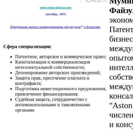
Мум
Файзу
экон
Патен
Юридическая защита и коммерциализация web-ресурсов в Казахстане
биз
между
Сфера специализации
:
опыто
Патентное, авторское и коммерческое право;
Капитализация и коммерциализация
интел
интеллектуальной собственности;
Депонирование авторских произведений;
собст
Защита прав, пресечение плагиата и
контрафакта;
между
Подготовка инвестиционного предложения,
конса
привлечение финансирования;
Судебная защита, сотрудничество с
"As
антимонопольными и таможенными
органами
числе
и конс