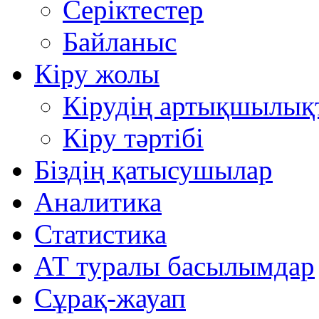
Серіктестер
Байланыс
Кіру жолы
Кірудің артықшылық
Кіру тәртібі
Біздің қатысушылар
Аналитика
Статистика
АТ туралы басылымдар
Сұрақ-жауап