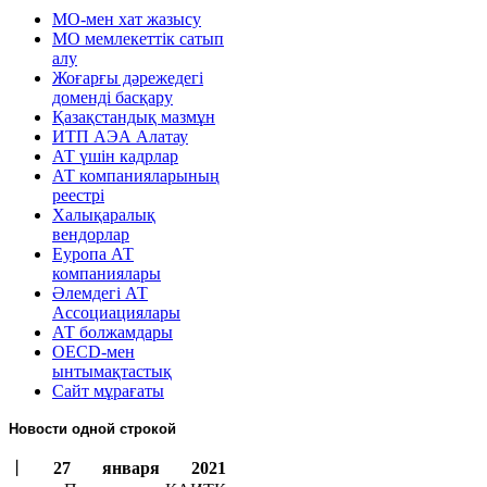
МО-мен хат жазысу
МО мемлекеттік сатып
алу
Жоғарғы дәрежедегі
доменді басқару
Қазақстандық мазмұн
ИТП АЭА Алатау
АТ үшін кадрлар
АТ компанияларының
реестрі
Халықаралық
вендорлар
Еуропа АТ
компаниялары
Әлемдегі АТ
Ассоциациялары
АТ болжамдары
OECD-мен
ынтымақтастық
Сайт мұрағаты
Новости одной строкой
丨
27 января 2021