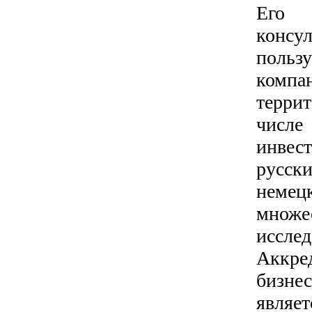
Его
консу
поль
компа
терри
числ
инве
русск
немец
множе
исслед
Аккре
бизнес
являе