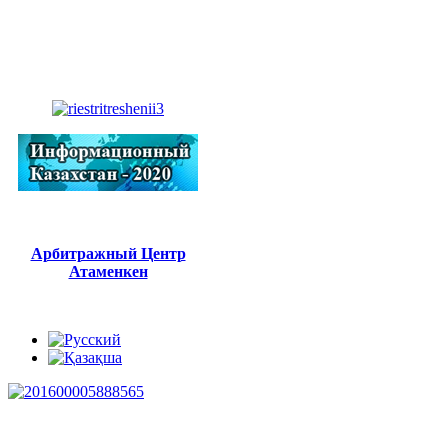
Арбитражный Центр
Атаменкен