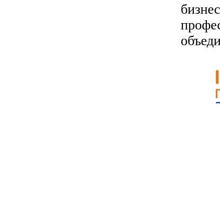
биз
профе
объед