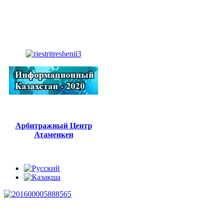
Арбитражный Центр
Атаменкен