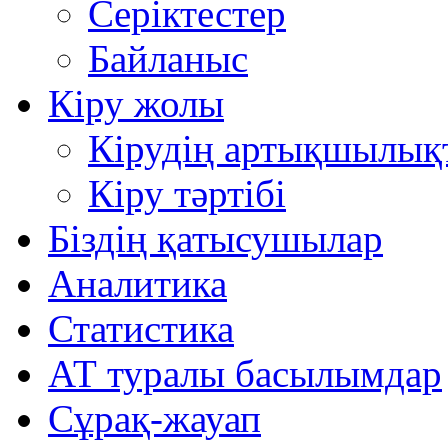
Серіктестер
Байланыс
Кіру жолы
Кірудің артықшылық
Кіру тәртібі
Біздің қатысушылар
Аналитика
Статистика
АТ туралы басылымдар
Сұрақ-жауап