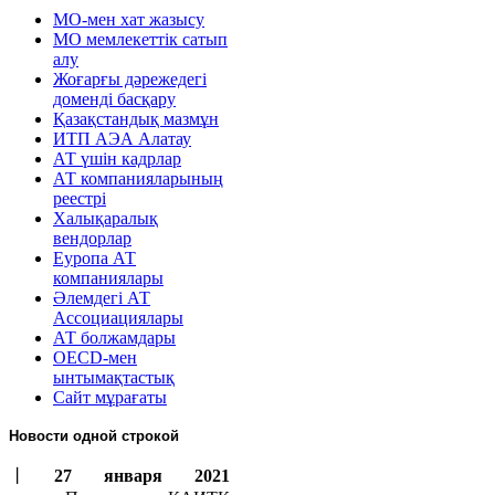
МО-мен хат жазысу
МО мемлекеттік сатып
алу
Жоғарғы дәрежедегі
доменді басқару
Қазақстандық мазмұн
ИТП АЭА Алатау
АТ үшін кадрлар
АТ компанияларының
реестрі
Халықаралық
вендорлар
Еуропа АТ
компаниялары
Әлемдегі АТ
Ассоциациялары
АТ болжамдары
OECD-мен
ынтымақтастық
Сайт мұрағаты
Новости одной строкой
丨
27 января 2021