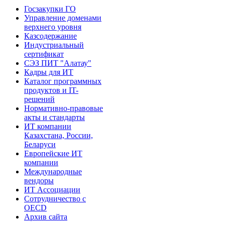
Госзакупки ГО
Управление доменами
верхнего уровня
Казсодержание
Индустриальный
сертификат
СЭЗ ПИТ "Алатау"
Кадры для ИТ
Каталог программных
продуктов и IT-
решений
Нормативно-правовые
акты и стандарты
ИТ компании
Казахстана, России,
Беларуси
Европейские ИТ
компании
Международные
вендоры
ИТ Ассоциации
Сотрудничество с
OECD
Архив сайта