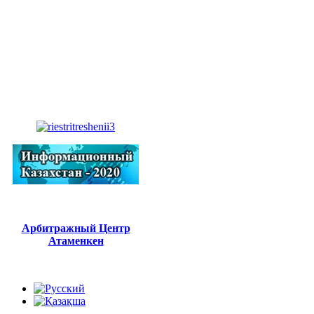
Арбитражный Центр
Атаменкен