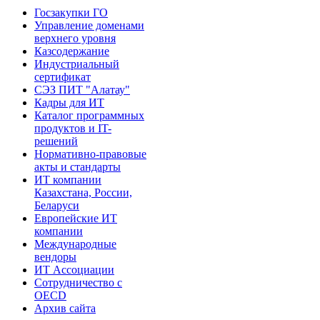
Госзакупки ГО
Управление доменами
верхнего уровня
Казсодержание
Индустриальный
сертификат
СЭЗ ПИТ "Алатау"
Кадры для ИТ
Каталог программных
продуктов и IT-
решений
Нормативно-правовые
акты и стандарты
ИТ компании
Казахстана, России,
Беларуси
Европейские ИТ
компании
Международные
вендоры
ИТ Ассоциации
Сотрудничество с
OECD
Архив сайта