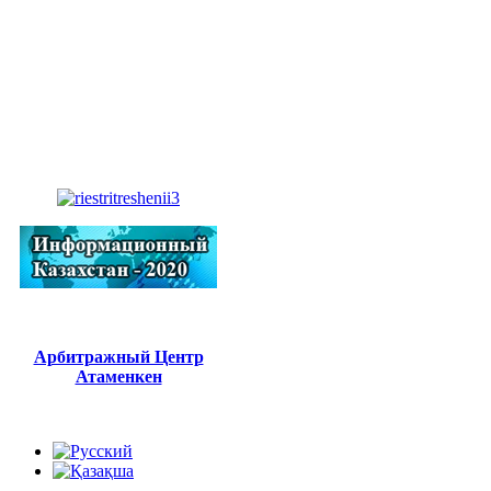
Арбитражный Центр
Атаменкен