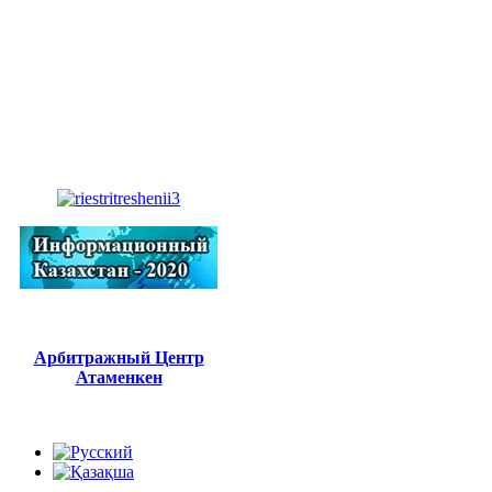
Арбитражный Центр
Атаменкен