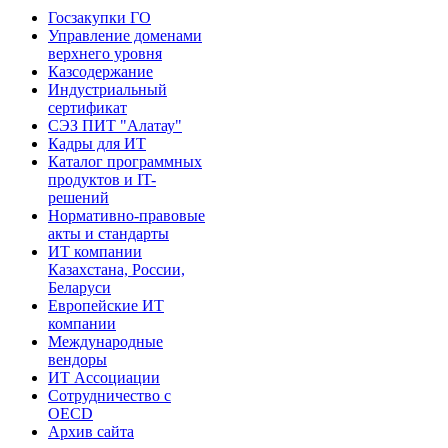
Госзакупки ГО
Управление доменами
верхнего уровня
Казсодержание
Индустриальный
сертификат
СЭЗ ПИТ "Алатау"
Кадры для ИТ
Каталог программных
продуктов и IT-
решений
Нормативно-правовые
акты и стандарты
ИТ компании
Казахстана, России,
Беларуси
Европейские ИТ
компании
Международные
вендоры
ИТ Ассоциации
Сотрудничество с
OECD
Архив сайта