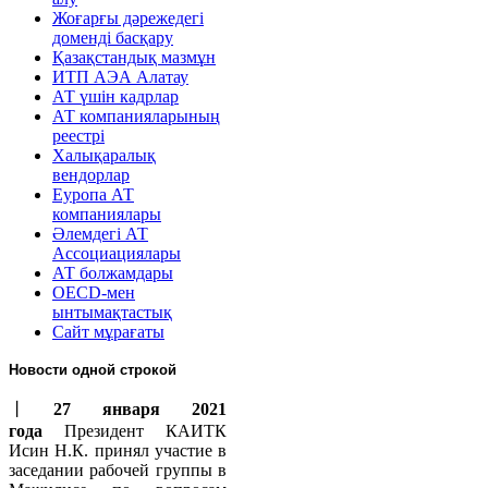
Жоғарғы дәрежедегі
доменді басқару
Қазақстандық мазмұн
ИТП АЭА Алатау
АТ үшін кадрлар
АТ компанияларының
реестрі
Халықаралық
вендорлар
Еуропа АТ
компаниялары
Әлемдегі АТ
Ассоциациялары
АТ болжамдары
OECD-мен
ынтымақтастық
Сайт мұрағаты
Новости одной строкой
丨
27 января 2021
года
Президент КАИТК
Исин Н.К. принял участие в
заседании рабочей группы в