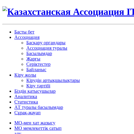
Басты бет
Ассоциация
Басқару органдары
Ассоциация туралы
Басылымдар
Жарғы
Серіктестер
Байланыс
Кіру жолы
Кірудің артықшылықтары
Кіру тәртібі
Біздің қатысушылар
Аналитика
Статистика
АТ туралы басылымдар
Сұрақ-жауап
МО-мен хат жазысу
МО мемлекеттік сатып
алу