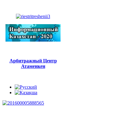
Арбитражный Центр
Атаменкен